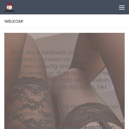
Doorgaan naar inhoud
WELKOM!
Deze site is bedoeld voor hetero
mannen, vrouwen en stelletjes om
snel een volledig anonieme
spannende car date te regelen met
anderen. Of je nu hulp wilt, bekeken
wilt worden of lekker wilt kijken, het
maakt niet uit!
Voordat je jezelf kunt aanmelden voor
een geile avond op een spannende
publieke plek om te kijken of bekeken
te worden
moet je jezelf registreren.